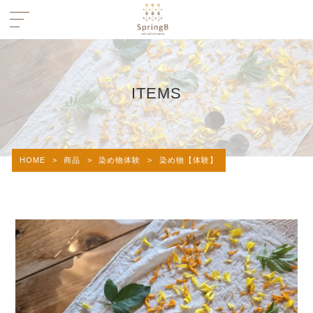
ITEMS
HOME
>
商品
>
染め物体験
>
染め物【体験】