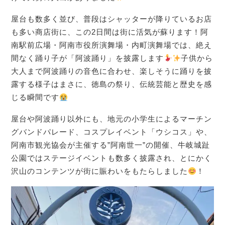
屋台も数多く並び、普段はシャッターが降りているお店
も多い商店街に、この2日間は街に活気が蘇ります！阿
南駅前広場・阿南市役所演舞場・内町演舞場では、絶え
間なく踊り子が「阿波踊り」を披露します
子供から
大人まで阿波踊りの音色に合わせ、楽しそうに踊りを披
露する様子はまさに、徳島の祭り、伝統芸能と歴史を感
じる瞬間です
屋台や阿波踊り以外にも、地元の小学生によるマーチン
グバンドパレード、コスプレイベント「ウシコス」や、
阿南市観光協会が主催する”阿南世一”の開催、牛岐城趾
公園ではステージイベントも数多く披露され、とにかく
沢山のコンテンツが街に賑わいをもたらしました
！