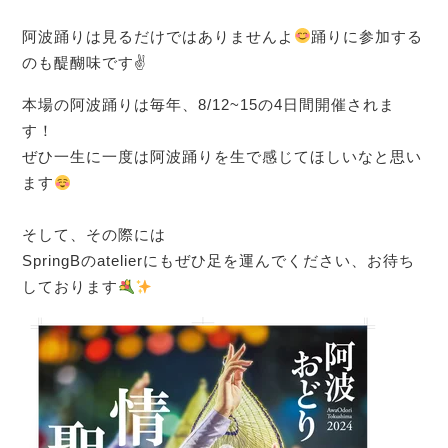
阿波踊りは見るだけではありませんよ
踊りに参加する
のも醍醐味です✌
本場の阿波踊りは毎年、8/12~15の4日間開催されま
す！
ぜひ一生に一度は阿波踊りを生で感じてほしいなと思い
ます
そして、その際には
SpringBのatelierにもぜひ足を運んでください、お待ち
しております