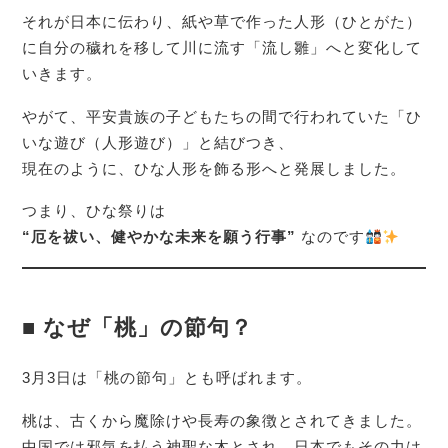
それが日本に伝わり、紙や草で作った人形（ひとがた）
に自分の穢れを移して川に流す「流し雛」へと変化して
いきます。
やがて、平安貴族の子どもたちの間で行われていた「ひ
いな遊び（人形遊び）」と結びつき、
現在のように、ひな人形を飾る形へと発展しました。
つまり、ひな祭りは
“厄を祓い、健やかな未来を願う行事”
なのです
■ なぜ「桃」の節句？
3月3日は「桃の節句」とも呼ばれます。
桃は、古くから魔除けや長寿の象徴とされてきました。
中国では邪気を払う神聖な木とされ、日本でもその力は