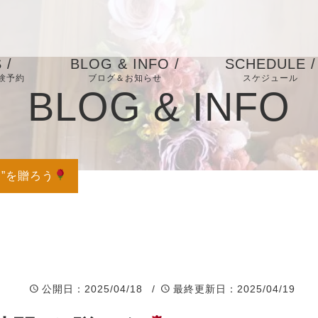
 /
BLOG & INFO /
SCHEDULE /
験予約
ブログ＆お知らせ
スケジュール
BLOG & INFO
品一覧
レッスンスケジ
ル
quet /
お問
イベントスケジ
ル
”を贈ろう
e /
体験予
公開日
：2025/04/18 /
最終更新日
：2025/04/19