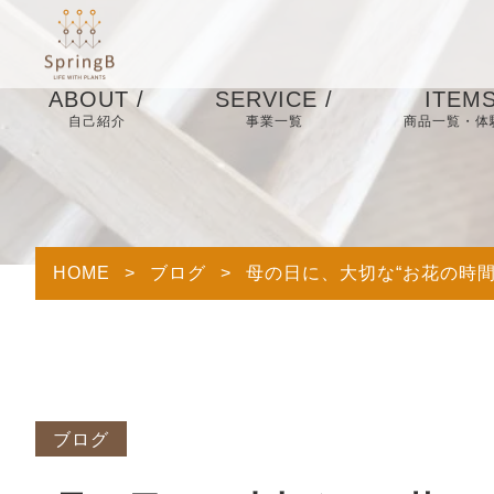
ABOUT /
SERVICE /
ITEMS
自己紹介
事業一覧
商品一覧・体
About us /
当店につ
観葉植物レンタルサ
Items /
商
いて
ービス事業
After bou
Profile /
私たちについ
販売事業
い合わせ
て
HOME
>
ブログ
>
母の日に、大切な“お花の時間
ブライダル事業
Experienc
約
ディスプレイ(環境装
飾)事業
ブログ